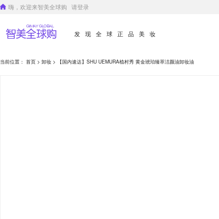
嗨，欢迎来智美全球购
请登录
发现全球正品美妆
当前位置：
首页
>
卸妆
> 【国内速达】SHU UEMURA植村秀 黄金琥珀臻萃洁颜油卸妆油