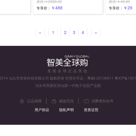
底按摩仪 包邮 JSD-Z9
原价:￥2680.00
原价:￥49.90
￥488
￥29
专享价：
专享价：
«
1
2
3
4
»
发现全球正品美妆
ght 2014 汕头市智美科技有限公司 版权所有 经营许可证：粤B2-20130611
粤ICP备1201
汕头市高新区深汕新一代电子信息产业园
正品保障
破损无忧
消费者告知书
用户协议
隐私声明
资质证照