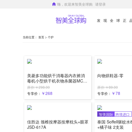
嗨，欢迎来智美全球购
请登录
发现全球正
当前位置：
首页
> 个护
美菱多功能烘干消毒器内衣裤消
向物烘鞋器-零
毒机小型烘干机衣物杀菌器MCM-
SL60C01
原价:￥298.00
原价:￥89.00
￥268
￥78
专享价：
专享价：
智美国际
跨境进口
佳胜达 颈椎按摩器按摩枕头+眼罩
泰国 Soffell驱蚊水
JSD-617A
+橘子味 2支装