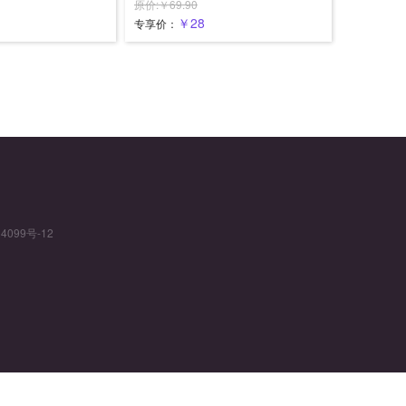
原价:￥69.90
￥28
专享价：
4099号-12