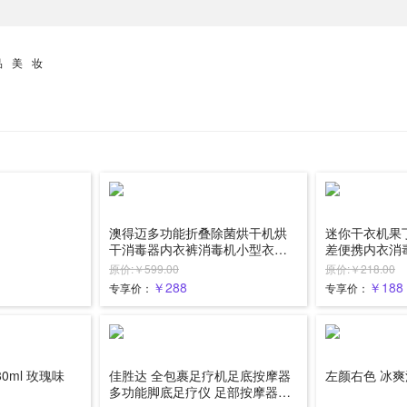
品美妆
澳得迈多功能折叠除菌烘干机烘
迷你干衣机果
干消毒器内衣裤消毒机小型衣物
差便携内衣消
杀菌器ST-867
粉色
原价:￥599.00
原价:￥218.00
￥288
￥188
专享价：
专享价：
80ml 玫瑰味
佳胜达 全包裹足疗机足底按摩器
左颜右色 冰爽
多功能脚底足疗仪 足部按摩器脚